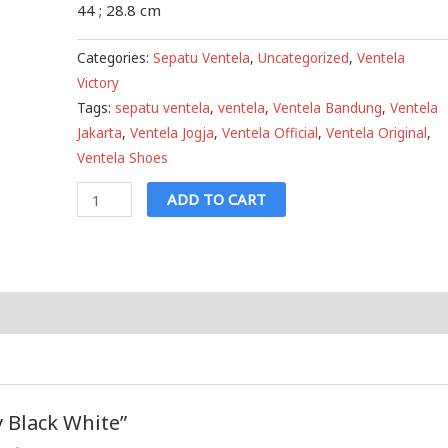
44 ; 28.8 cm
Categories:
Sepatu Ventela
,
Uncategorized
,
Ventela
Victory
Tags:
sepatu ventela
,
ventela
,
Ventela Bandung
,
Ventela
Jakarta
,
Ventela Jogja
,
Ventela Official
,
Ventela Original
,
Ventela Shoes
Ventela
ADD TO CART
Victory
Black
White
quantity
y Black White”