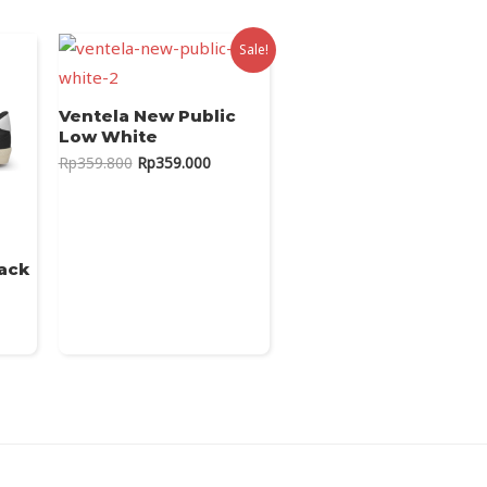
Sale!
Ventela New Public
Low White
Original
Current
Rp
359.800
Rp
359.000
price
price
was:
is:
Rp359.800.
Rp359.000.
ack