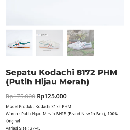
Sepatu Kodachi 8172 PHM
(Putih Hijau Merah)
Original
Current
Rp
175.000
Rp
125.000
price
price
Model Produk : Kodachi 8172 PHM
Warna : Putih Hijau Merah BNIB (Brand New In Box), 100%
was:
is:
Original
Rp175.000.
Rp125.000.
Variasi Size : 37-45