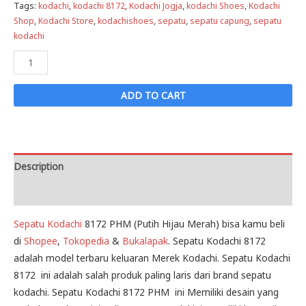
Tags:
kodachi
,
kodachi 8172
,
Kodachi Jogja
,
kodachi Shoes
,
Kodachi
Shop
,
Kodachi Store
,
kodachishoes
,
sepatu
,
sepatu capung
,
sepatu
kodachi
Sepatu
Kodachi
8172
ADD TO CART
PHM
(Putih
Hijau
Merah)
Description
quantity
Reviews (0)
Sepatu Kodachi
8172 PHM (Putih Hijau Merah) bisa kamu beli
di
Shopee
,
Tokopedia
&
Bukalapak
. Sepatu Kodachi 8172
adalah model terbaru keluaran Merek Kodachi. Sepatu Kodachi
8172 ini adalah salah produk paling laris dari brand sepatu
kodachi. Sepatu Kodachi 8172 PHM ini Memiliki desain yang