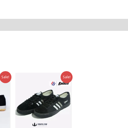
High
Hitam
Putih
quantity
Sale!
Sale!