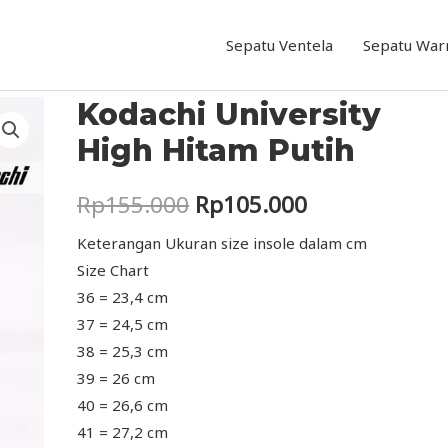
utih
Sepatu Ventela
Sepatu War
Kodachi University
High Hitam Putih
Original
Current
Rp
155.000
Rp
105.000
price
price
Keterangan Ukuran size insole dalam cm
Size Chart
was:
is:
36 = 23,4 cm
Rp155.000.
Rp105.000.
37 = 24,5 cm
38 = 25,3 cm
39 = 26 cm
40 = 26,6 cm
41 = 27,2 cm