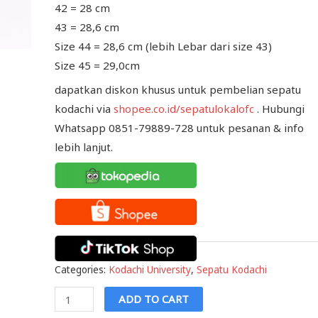
42 = 28 cm
43 = 28,6 cm
Size 44 = 28,6 cm (lebih Lebar dari size 43)
Size 45 = 29,0cm
dapatkan diskon khusus untuk pembelian sepatu
kodachi via
shopee.co.id/sepatulokalofc
. Hubungi
Whatsapp 0851-79889-728 untuk pesanan & info
lebih lanjut.
Categories:
Kodachi University
,
Sepatu Kodachi
Kodachi
ADD TO CART
University